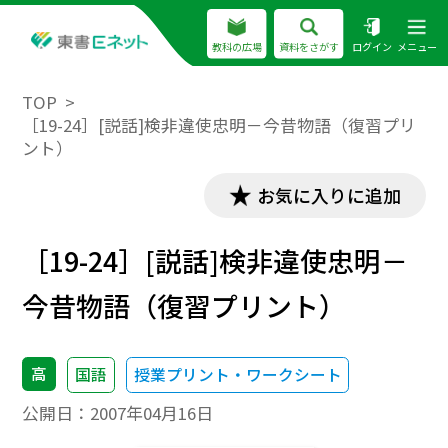
教科の広場
資料をさがす
ログイン
メニュー
TOP
［19-24］[説話]検非違使忠明－今昔物語（復習プリ
ント）
お気に入りに追加
［19-24］[説話]検非違使忠明－
今昔物語（復習プリント）
高
国語
授業プリント・ワークシート
公開日：
2007年04月16日