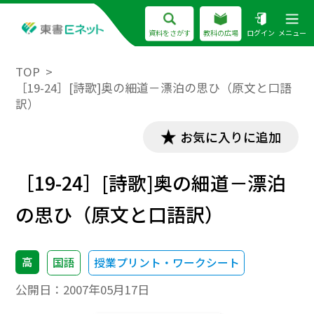
資料をさがす
教科の広場
ログイン
メニュー
TOP
［19-24］[詩歌]奥の細道－漂泊の思ひ（原文と口語
訳）
お気に入りに追加
［19-24］[詩歌]奥の細道－漂泊
の思ひ（原文と口語訳）
高
国語
授業プリント・ワークシート
公開日：
2007年05月17日