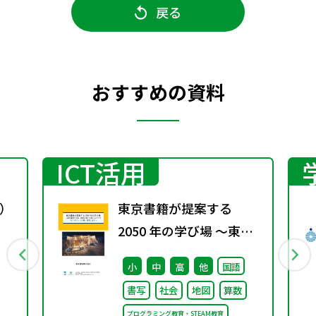
戻る
おすすめの資料
ICT活用
）
東京書籍が提案する
2050 年の学び場 ～東京
書籍は大阪・関西万博
小
中
高
他
国語
「大阪ヘルスケア パビリ
書写
社会
地図
算数
オン」に出展・協賛しま
プログラミング教育・STEAM教育