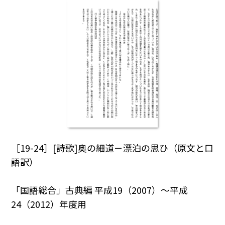
［19-24］[詩歌]奥の細道－漂泊の思ひ（原文と口
語訳）
「国語総合」古典編 平成19（2007）～平成
24（2012）年度用