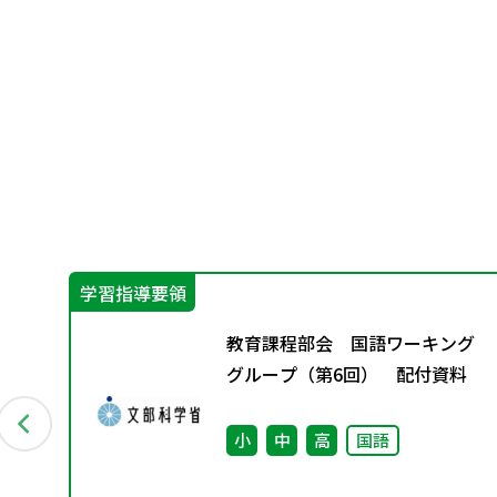
学習指導要領
教育課程部会 国語ワーキング
1級
グループ（第6回） 配付資料
小
中
高
国語