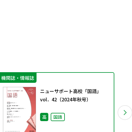
機関誌・情報誌
学
ニューサポート高校「国語」
vol．42（2024年秋号）
高
国語