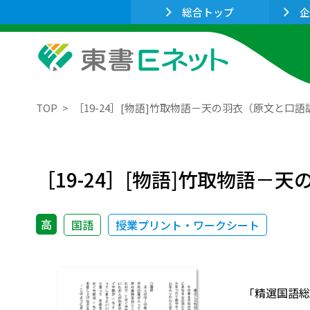
総合トップ
企
TOP
［19-24］[物語]竹取物語－天の羽衣（原文と口語
［19-24］[物語]竹取物語－
高
国語
授業プリント・ワークシート
「精選国語総合