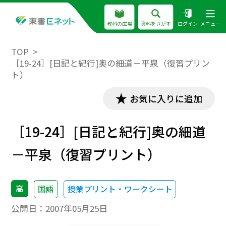
教科の広場
資料をさがす
ログイン
メニュー
TOP
［19-24］[日記と紀行]奥の細道－平泉（復習プリン
ト）
お気に入りに追加
［19-24］[日記と紀行]奥の細道
－平泉（復習プリント）
高
国語
授業プリント・ワークシート
公開日：
2007年05月25日