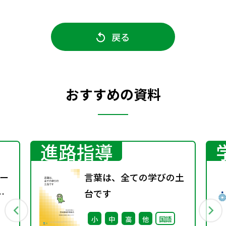
戻る
おすすめの資料
進路指導
ー
言葉は、全ての学びの土
台です
小
中
高
他
国語