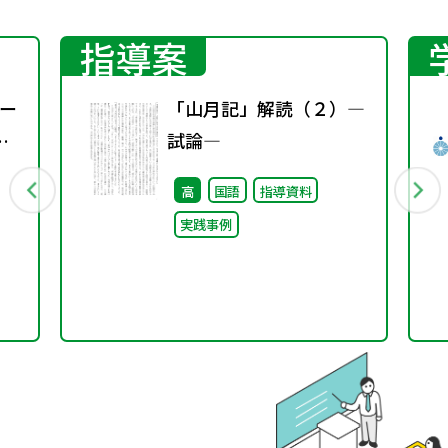
指導案
ー
「山月記」解読（２）―
試論―
高
国語
指導資料
実践事例