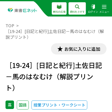
教科の広場
資料をさがす
ログイン
メニュー
TOP
［19-24］[日記と紀行]土佐日記－馬のはなむけ（解
説プリント）
お気に入りに追加
［19-24］[日記と紀行]土佐日記
－馬のはなむけ（解説プリン
ト）
高
国語
授業プリント・ワークシート