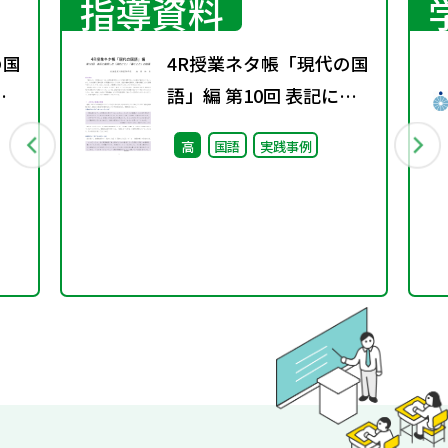
指導資料
の国
4R授業ネタ帳「現代の国
変
語」編 第10回 表記に着
ト
目した「読むこと」「書
高
国語
実践事例
くこと」の指導