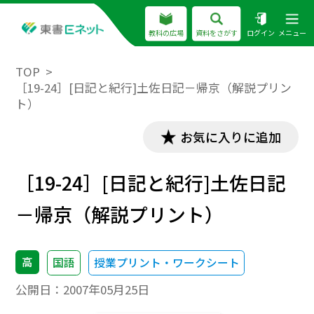
教科の広場
資料をさがす
ログイン
メニュー
TOP
［19-24］[日記と紀行]土佐日記－帰京（解説プリン
ト）
お気に入りに追加
［19-24］[日記と紀行]土佐日記
－帰京（解説プリント）
高
国語
授業プリント・ワークシート
公開日：
2007年05月25日