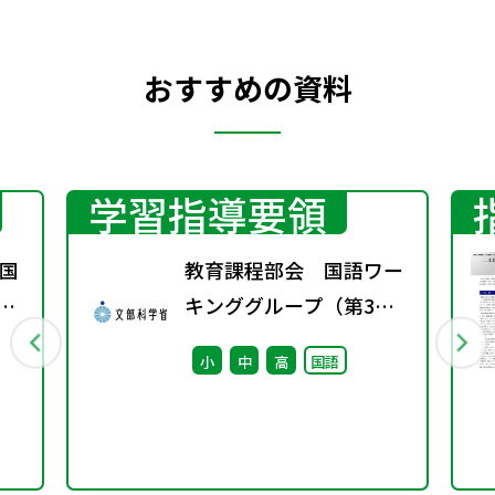
おすすめの資料
学習指導要領
国
教育課程部会 国語ワー
年秋
キンググループ（第3
回） 配付資料
小
中
高
国語