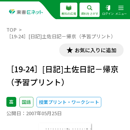
教科の広場
資料をさがす
ログイン
メニュー
TOP
［19-24］[日記]土佐日記－帰京（予習プリント）
お気に入りに追加
［19-24］[日記]土佐日記－帰京
（予習プリント）
高
国語
授業プリント・ワークシート
公開日：
2007年05月25日