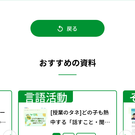
戻る
おすすめの資料
言語活動
ー
[授業のタネ]どの子も熱
0
中する「話すこと・聞く
こと」指導アイディア