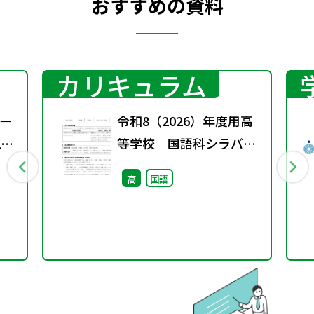
おすすめの資料
カリキュラム
ー
令和8（2026）年度用高
1
等学校 国語科シラバス
案・ルーブリック
高
国語