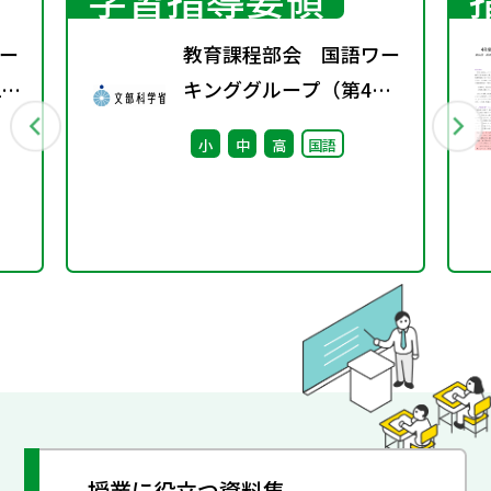
ー
教育課程部会 国語ワー
2
キンググループ（第4
回） 配付資料
小
中
高
国語
授業に役立つ資料集