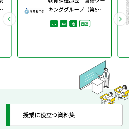
高
教育課程部会 国語ワー
ス
キンググループ（第5
回） 配付資料
小
中
高
国語
授業に役立つ資料集