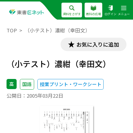
資料をさがす
教科の広場
ログイン
メニュー
TOP
（小テスト）濃紺（幸田文）
お気に入りに追加
（小テスト）濃紺（幸田文）
高
国語
授業プリント・ワークシート
公開日：
2005年03月22日