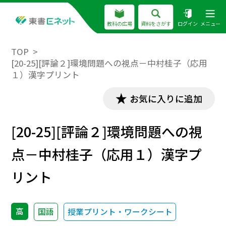
教科の広場
資料をさがす
ログイン
メニュー
TOP
[20-25][評論２]環境問題への視点－中村桂子（応用
１）漢字プリント
お気に入りに追加
[20-25][評論２]環境問題への視
点－中村桂子（応用１）漢字プ
リント
高
国語
授業プリント・ワークシート