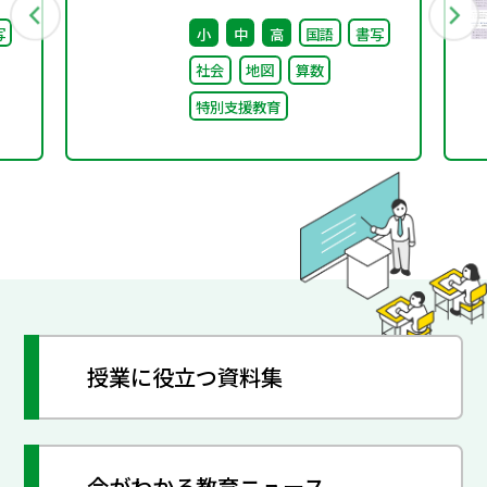
育体制整備状況調査、通
写
小
中
高
国語
書写
級による指導実施状況調
社会
地図
算数
査）
特別支援教育
授業に役立つ資料集
今がわかる教育ニュース