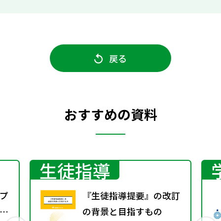
戻る
おすすめの資料
生徒指導
プ
『生徒指導提要』の改訂
議
の背景と目指すもの