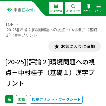
教科の広場
資料をさがす
ログイン
メニュー
TOP
[20-25][評論２]環境問題への視点－中村桂子（基礎
１）漢字プリント
お気に入りに追加
[20-25][評論２]環境問題への視
点－中村桂子（基礎１）漢字プ
リント
高
国語
授業プリント・ワークシート