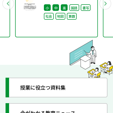
小
中
高
国語
書写
社会
地図
算数
授業に役立つ資料集
今がわかる教育ニュース