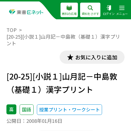
教科の広場
資料をさがす
ログイン
メニュー
TOP
[20-25][小説１]山月記－中島敦（基礎１）漢字プリ
ント
お気に入りに追加
[20-25][小説１]山月記－中島敦
（基礎１）漢字プリント
高
国語
授業プリント・ワークシート
公開日：
2008年01月16日