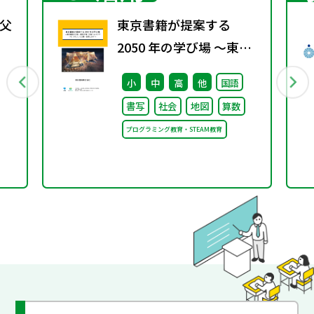
父
東京書籍が提案する
2050 年の学び場 ～東京
書籍は大阪・関西万博
小
中
高
他
国語
「大阪ヘルスケア パビリ
書写
社会
地図
算数
オン」に出展・協賛しま
プログラミング教育・STEAM教育
す～