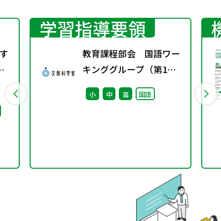
学習指導要領
す
教育課程部会 国語ワー
配
キンググループ（第1
回） 配付資料
小
中
高
国語