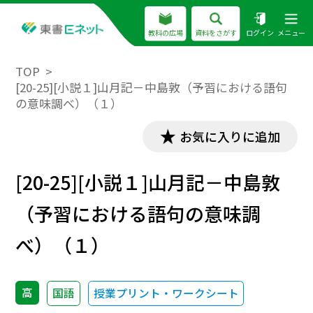
教科の広場
資料をさがす
ログイン
メニュー
TOP
[20-25][小説１]山月記－中島敦（予習における語句
の意味調べ）（１）
お気に入りに追加
[20-25][小説１]山月記－中島敦
（予習における語句の意味調
べ）（１）
高
国語
授業プリント・ワークシート