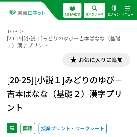
教科の広場
資料をさがす
ログイン
メニュー
TOP
[20-25][小説１]みどりのゆび－吉本ばなな（基礎
２）漢字プリント
お気に入りに追加
[20-25][小説１]みどりのゆび－
吉本ばなな（基礎２）漢字プリ
ント
高
国語
授業プリント・ワークシート