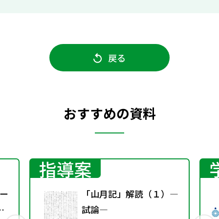
戻る
おすすめの資料
指導案
ー
「山月記」解読（１）―
試論―