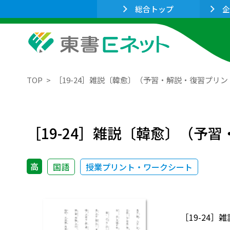
総合トップ
企
TOP
［19-24］雑説〔韓愈〕（予習・解説・復習プリン
［19-24］雑説〔韓愈〕（予
高
国語
授業プリント・ワークシート
［19-24