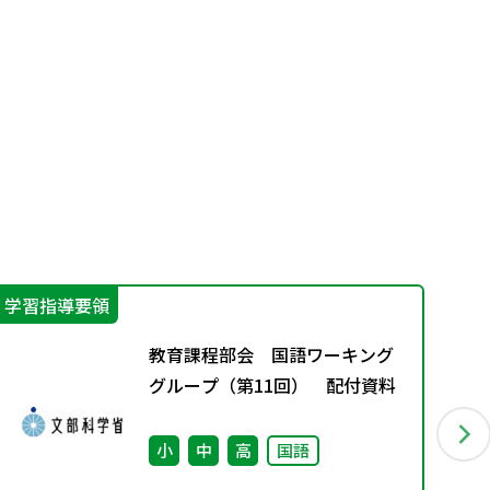
学習指導要領
学
教育課程部会 国語ワーキング
グループ（第11回） 配付資料
小
中
高
国語