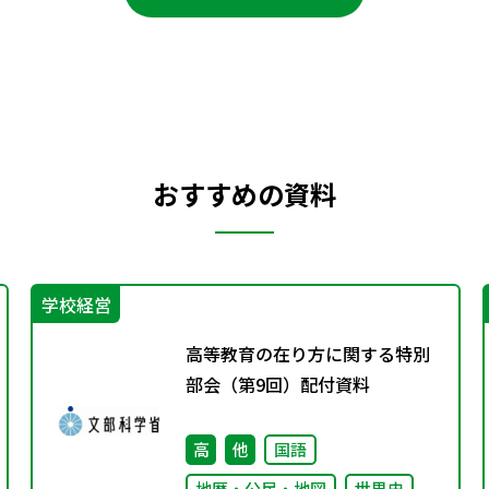
おすすめの資料
学校経営
高等教育の在り方に関する特別
部会（第9回）配付資料
高
他
国語
地歴・公民・地図
世界史