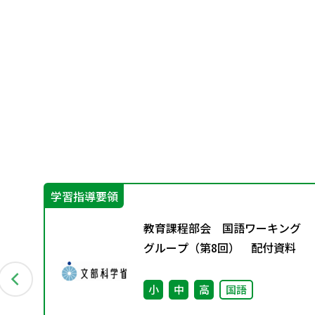
学習指導要領
保
教育課程部会 国語ワーキング
部
グループ（第8回） 配付資料
力あ
方
小
中
高
国語
他