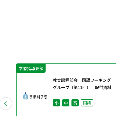
学習指導要領
景
教育課程部会 国語ワーキング
グループ（第11回） 配付資料
小
中
高
国語