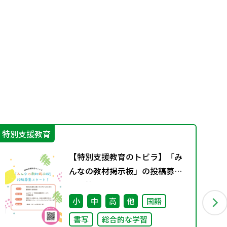
特別支援教育
学
【特別支援教育のトビラ】「み
んなの教材掲示板」の投稿募集
を開始しました！
小
中
高
他
国語
書写
総合的な学習