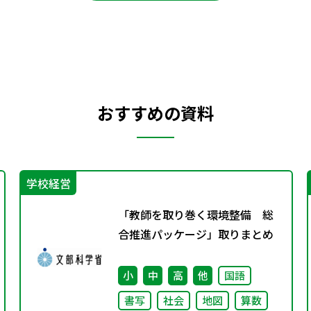
おすすめの資料
学校経営
「教師を取り巻く環境整備 総
合推進パッケージ」取りまとめ
小
中
高
他
国語
書写
社会
地図
算数