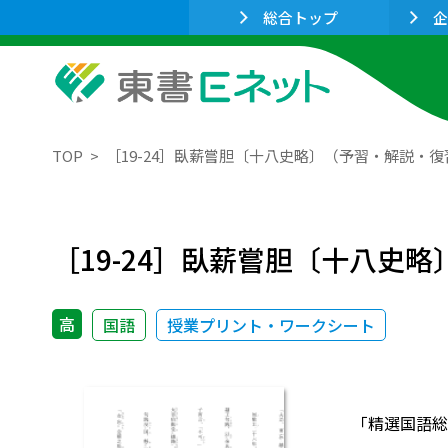
総合トップ
企
TOP
［19-24］臥薪嘗胆〔十八史略〕（予習・解説・
［19-24］臥薪嘗胆〔十八史
高
国語
授業プリント・ワークシート
「精選国語総