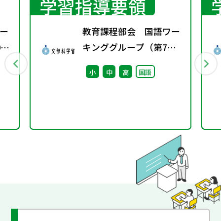
学習指導要領
ー
教育課程部会 国語ワー
0
キンググループ（第7
回） 配付資料
小
中
高
国語