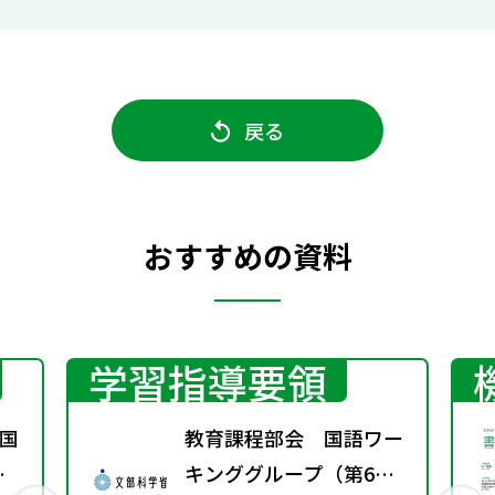
戻る
おすすめの資料
学習指導要領
国
教育課程部会 国語ワー
春
キンググループ（第6