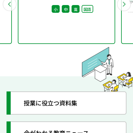
回） 配付資料
小
中
高
国語
授業に役立つ資料集
今がわかる教育ニュース