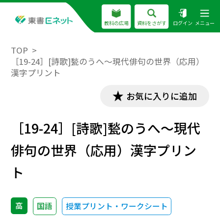
教科の広場
資料をさがす
ログイン
メニュー
TOP
［19-24］[詩歌]甃のうへ～現代俳句の世界（応用）
漢字プリント
お気に入りに追加
［19-24］[詩歌]甃のうへ～現代
俳句の世界（応用）漢字プリン
ト
高
国語
授業プリント・ワークシート