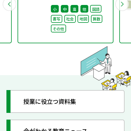
書
る成績評価について（通
小
中
高
他
国語
知）
書写
社会
地図
算数
その他
授業に役立つ資料集
今がわかる教育ニュース