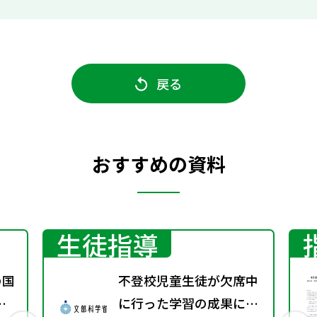
戻る
おすすめの資料
生徒指導
の国
不登校児童生徒が欠席中
着
に行った学習の成果に係