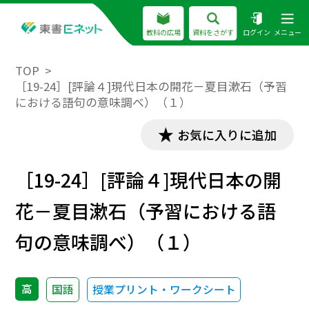
教科の広場
資料をさがす
ログイン
メニュー
TOP
［19-24］[評論４]現代日本の開花－夏目漱石（予習
における語句の意味調べ）（１）
お気に入りに追加
［19-24］[評論４]現代日本の開
花－夏目漱石（予習における語
句の意味調べ）（１）
高
国語
授業プリント・ワークシート