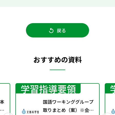
戻る
おすすめの資料
学習指導要領
本
国語ワーキンググループ
日
取りまとめ（案）※会議