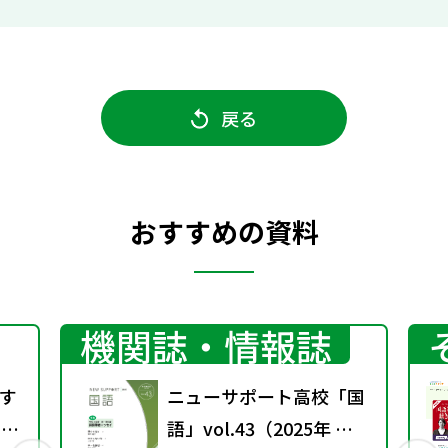
戻る
おすすめの資料
機関誌・情報誌
す
ニューサポート高校「国
）配
語」vol.43（2025年 春