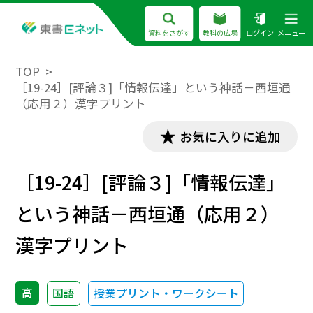
資料をさがす
教科の広場
ログイン
メニュー
TOP
［19-24］[評論３]「情報伝達」という神話－西垣通
（応用２）漢字プリント
お気に入りに追加
［19-24］[評論３]「情報伝達」
という神話－西垣通（応用２）
漢字プリント
高
国語
授業プリント・ワークシート