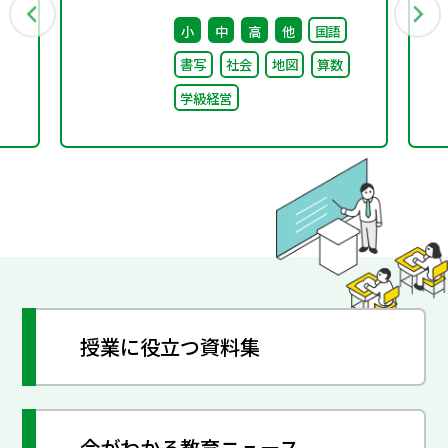
のアイディア集」の公表
小
中
高
他
国語
について
書写
社会
地図
算数
学級経営
授業に役立つ資料集
今がわかる教育ニュース