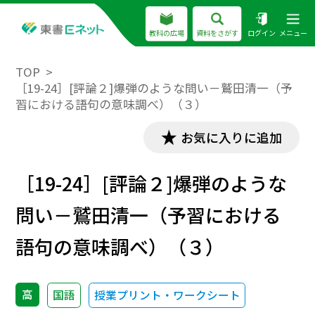
教科の広場
資料をさがす
ログイン
メニュー
TOP
［19-24］[評論２]爆弾のような問い－鷲田清一（予
習における語句の意味調べ）（３）
お気に入りに追加
［19-24］[評論２]爆弾のような
問い－鷲田清一（予習における
語句の意味調べ）（３）
高
国語
授業プリント・ワークシート