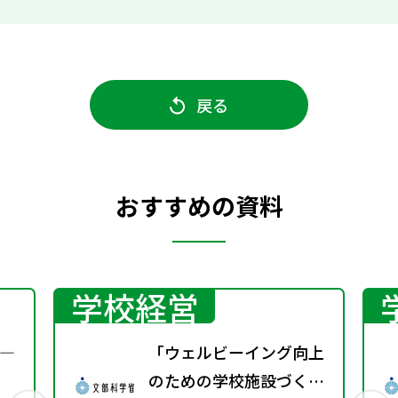
戻る
おすすめの資料
学校経営
―
「ウェルビーイング向上
のための学校施設づくり