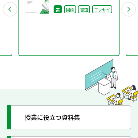
号）
高
国語
書道
エッセイ
授業に役立つ資料集