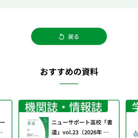
戻る
おすすめの資料
機関誌・情報誌
ー
ニューサポート高校「書
道」vol.23（2026年 春