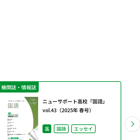
機関誌・情報誌
学
ニューサポート高校「国語」
vol.43（2025年 春号）
高
国語
エッセイ