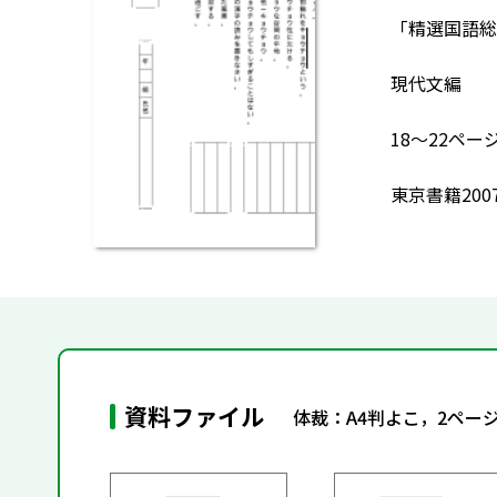
「精選国語総合
現代文編
18～22ペ
東京書籍200
資料ファイル
体裁：A4判よこ，2ペー