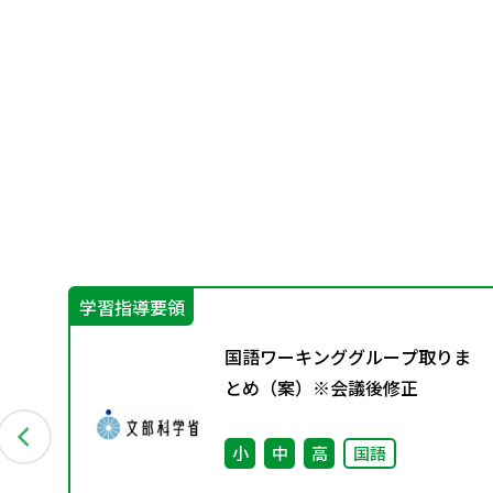
学習指導要領
別
国語ワーキンググループ取りま
とめ（案）※会議後修正
小
中
高
国語