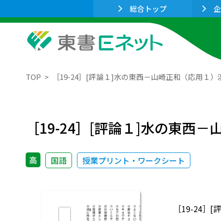
総合トップ
企
TOP
［19-24］[評論１]水の東西－山崎正和（応用１
［19-24］[評論１]水の東
高
国語
授業プリント・ワークシート
［19-24