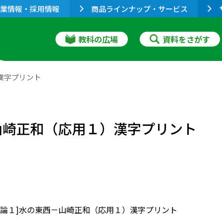
業情報・採用情報
商品ラインナップ・サービス
教科の広場
資料をさがす
）漢字プリント
西－山崎正和（応用１）漢字プリント
］[評論１]水の東西－山崎正和（応用１）漢字プリント