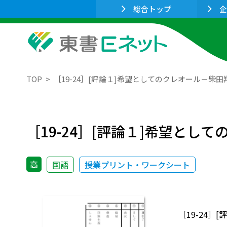
総合トップ
企
TOP
［19-24］[評論１]希望としてのクレオール－
［19-24］[評論１]希望と
高
国語
授業プリント・ワークシート
［19-24