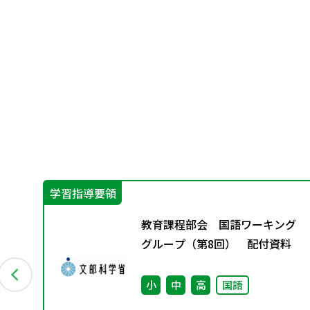
学習指導要領
教育課程部会 国語ワーキング
1級
グループ（第8回） 配付資料
小
中
高
国語