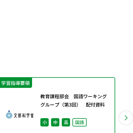
学習指導要領
指
教育課程部会 国語ワーキング
グループ（第3回） 配付資料
小
中
高
国語