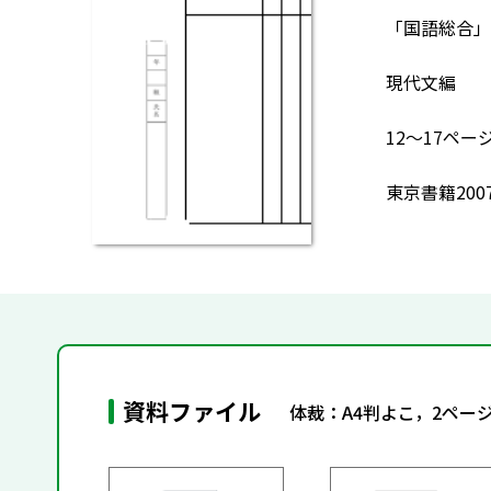
「国語総合」現
現代文編
12～17ペ
東京書籍200
資料ファイル
体裁：A4判よこ，2ペー