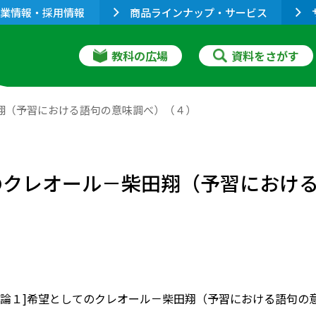
業情報・採用情報
商品ラインナップ・サービス
教科の広場
資料をさがす
柴田翔（予習における語句の意味調べ）（４）
してのクレオール－柴田翔（予習にお
］[評論１]希望としてのクレオール－柴田翔（予習における語句