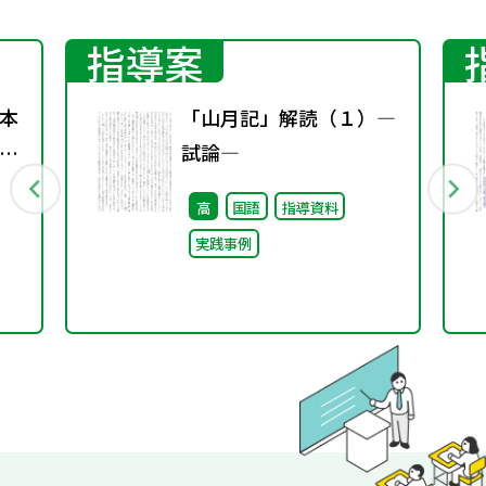
指導案
本
「山月記」解読（１）―
日
試論―
高
国語
指導資料
実践事例