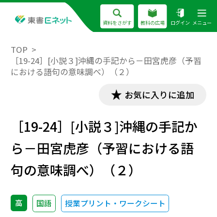
資料をさがす
教科の広場
ログイン
メニュー
TOP
［19-24］[小説３]沖縄の手記から－田宮虎彦（予習
における語句の意味調べ）（２）
お気に入りに追加
［19-24］[小説３]沖縄の手記か
ら－田宮虎彦（予習における語
句の意味調べ）（２）
高
国語
授業プリント・ワークシート