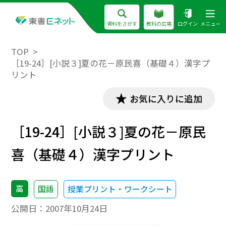
資料をさがす
教科の広場
ログイン
メニュー
TOP
［19-24］[小説３]夏の花－原民喜（基礎４）漢字プ
リント
お気に入りに追加
［19-24］[小説３]夏の花－原民
喜（基礎４）漢字プリント
高
国語
授業プリント・ワークシート
公開日：
2007年10月24日