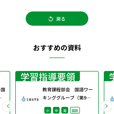
戻る
おすすめの資料
学習指導要領
の国
教育課程部会 国語ワー
変
キンググループ（第9
ト
回） 配付資料
小
中
高
国語