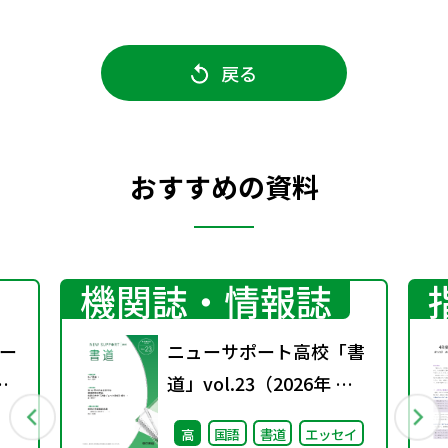
戻る
おすすめの資料
機関誌・情報誌
ー
ニューサポート高校「書
道」vol.23（2026年 春
号）
高
国語
書道
エッセイ