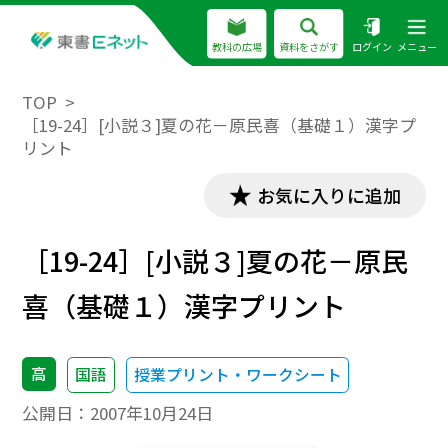
教科の広場
資料をさがす
ログイン
メニュー
TOP
［19-24］[小説３]夏の花－原民喜（基礎１）漢字プ
リント
お気に入りに追加
［19-24］[小説３]夏の花－原民
喜（基礎１）漢字プリント
高
国語
授業プリント・ワークシート
公開日：
2007年10月24日