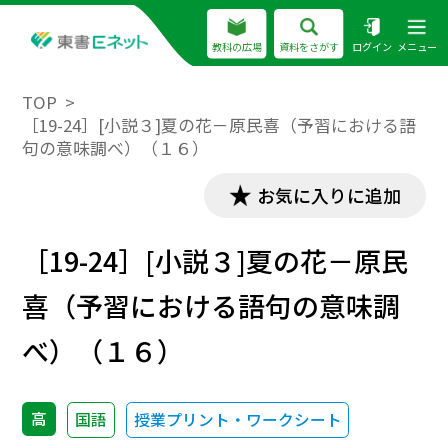
教科の広場
資料をさがす
ログイン
メニュー
TOP
［19-24］[小説３]夏の花－原民喜（予習における語
句の意味調べ）（１６）
お気に入りに追加
［19-24］[小説３]夏の花－原民
喜（予習における語句の意味調
べ）（１６）
高
国語
授業プリント・ワークシート