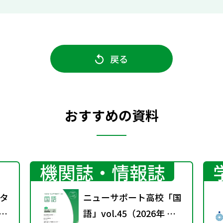
戻る
おすすめの資料
機関誌・情報誌
タ
ニューサポート高校「国
教科
語」vol.45（2026年 春