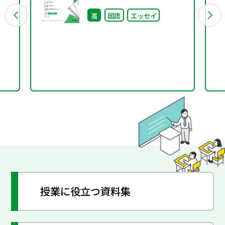
中
号）
高
国語
エッセイ
授業に役立つ資料集