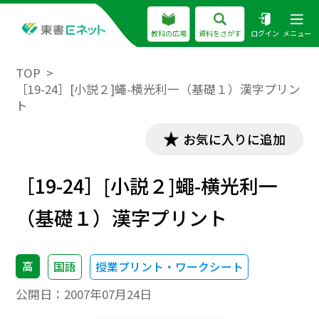
教科の広場
資料をさがす
ログイン
メニュー
TOP
［19-24］[小説２]蠅-横光利一（基礎１）漢字プリン
ト
お気に入りに追加
［19-24］[小説２]蠅-横光利一
（基礎１）漢字プリント
高
国語
授業プリント・ワークシート
公開日：
2007年07月24日