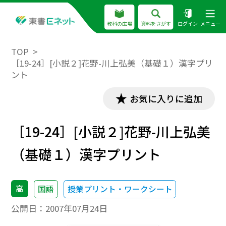
教科の広場
資料をさがす
ログイン
メニュー
TOP
［19-24］[小説２]花野-川上弘美（基礎１）漢字プリ
ント
お気に入りに追加
［19-24］[小説２]花野-川上弘美
（基礎１）漢字プリント
高
国語
授業プリント・ワークシート
公開日：
2007年07月24日