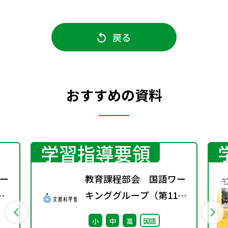
戻る
おすすめの資料
学習指導要領
ー
教育課程部会 国語ワー
キンググループ（第11
回） 配付資料
小
中
高
国語