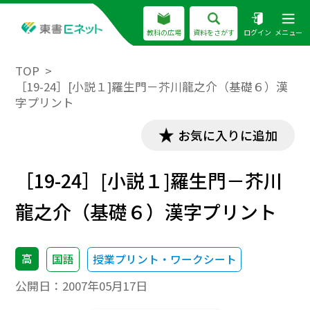
教科の広場
資料をさがす
ログイン
メニュー
TOP
［19-24］[小説１]羅生門－芥川龍之介（基礎６）漢
字プリント
お気に入りに追加
［19-24］[小説１]羅生門－芥川
龍之介（基礎６）漢字プリント
高
国語
授業プリント・ワークシート
公開日：
2007年05月17日