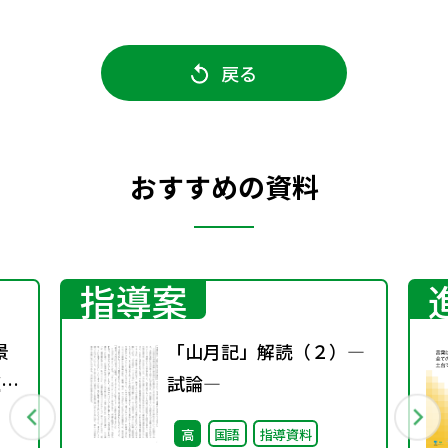
戻る
おすすめの資料
指導案
景
「山月記」解読（２）―
題
試論―
高
国語
指導資料