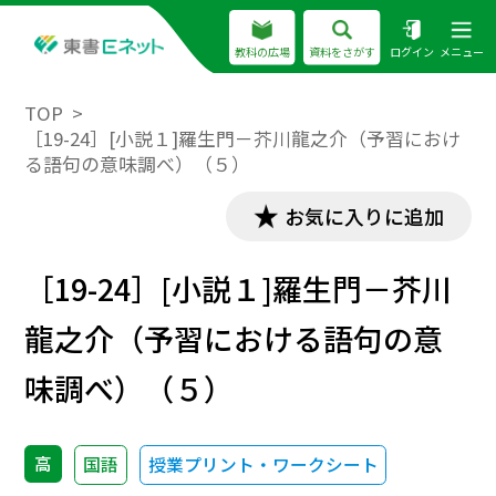
教科の広場
資料をさがす
ログイン
メニュー
TOP
［19-24］[小説１]羅生門－芥川龍之介（予習におけ
る語句の意味調べ）（５）
お気に入りに追加
［19-24］[小説１]羅生門－芥川
龍之介（予習における語句の意
味調べ）（５）
高
国語
授業プリント・ワークシート