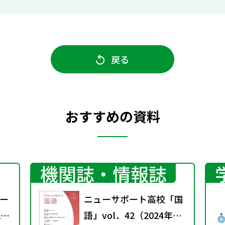
戻る
おすすめの資料
機関誌・情報誌
ー
ニューサポート高校「国
1
語」vol．42（2024年秋