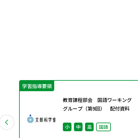
学習指導要領
教育課程部会 国語ワーキング
な
グループ（第9回） 配付資料
小
中
高
国語