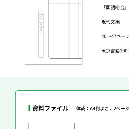
「国語総合」現
現代文編
40～47ペ
東京書籍200
資料ファイル
体裁：A4判よこ，2ペー