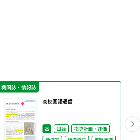
機関誌・情報誌
指
高校国語通信
高
国語
指導計画・評価
指導案
指導資料
実践事例