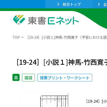
総合トップ
企
TOP
［19-24］[小説１]神馬-竹西寛子（予習におけ
［19-24］[小説１]神馬-竹
高
国語
授業プリント・ワークシート
［19-24