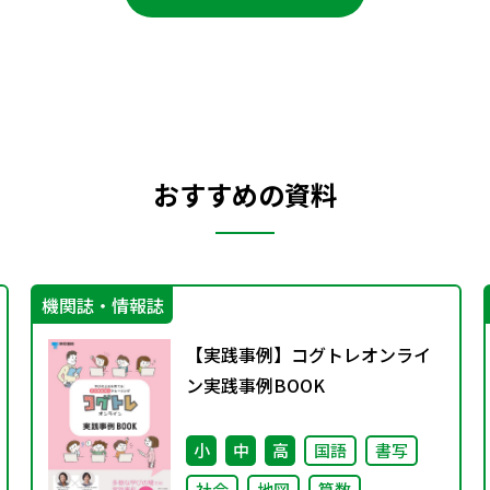
おすすめの資料
機関誌・情報誌
【実践事例】コグトレオンライ
ン実践事例BOOK
小
中
高
国語
書写
社会
地図
算数