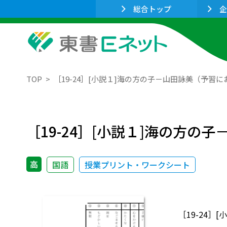
総合トップ
企
TOP
［19-24］[小説１]海の方の子－山田詠美（予習
［19-24］[小説１]海の方
高
国語
授業プリント・ワークシート
［19-24