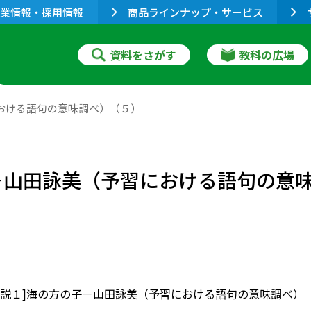
業情報・採用情報
商品ラインナップ・サービス
資料をさがす
教科の広場
における語句の意味調べ）（５）
の子－山田詠美（予習における語句の意
］[小説１]海の方の子－山田詠美（予習における語句の意味調べ）