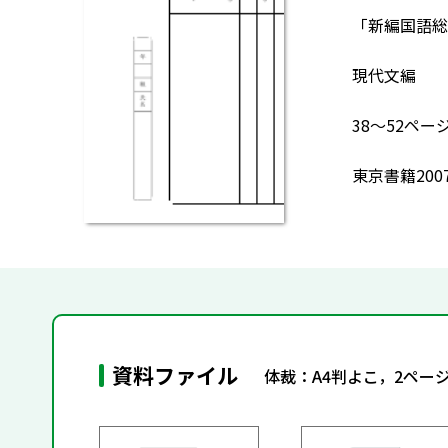
「新編国語総合
現代文編
38～52ペ
東京書籍200
資料ファイル
体裁：A4判よこ，2ペー