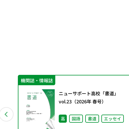
機関誌・情報誌
」編
ニューサポート高校「書道」
豊か
vol.23（2026年 春号）
高
国語
書道
エッセイ