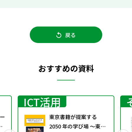
戻る
おすすめの資料
ICT活用
ー
東京書籍が提案する
2050 年の学び場 ～東京