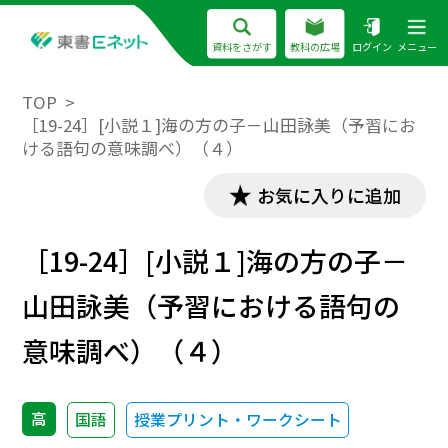
資料をさがす
教科の広場
ログイン
メニュー
TOP
［19-24］[小説１]海の方の子－山田詠美（予習にお
ける語句の意味調べ）（４）
お気に入りに追加
［19-24］[小説１]海の方の子－
山田詠美（予習における語句の
意味調べ）（４）
高
国語
授業プリント・ワークシート