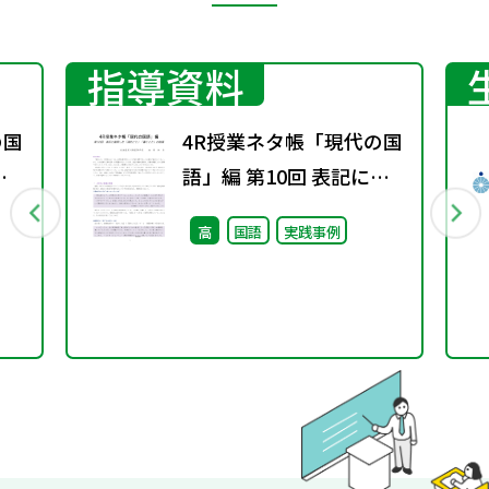
指導資料
の国
4R授業ネタ帳「現代の国
変
語」編 第10回 表記に着
ト
目した「読むこと」「書
高
国語
実践事例
くこと」の指導