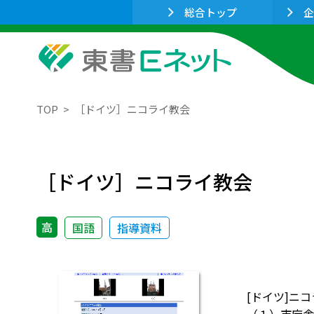
総合トップ
企
TOP
［ドイツ］ニコライ教会
［ドイツ］ニコライ教会
高
国語
指導資料
[ドイツ]ニ