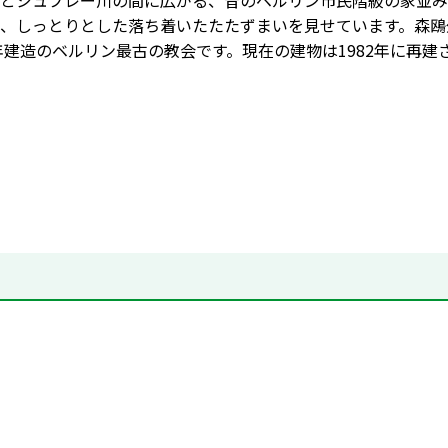
とシュプレー川の間に広がる、昔のベルリン市民階級の家並み
、しっとりとした落ち着いたたたずまいを見せています。森鴎
0年建造のベルリン最古の教会です。現在の建物は1982年に再建