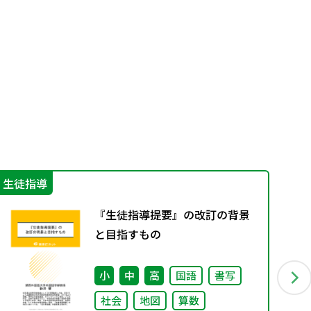
生徒指導
特
『生徒指導提要』の改訂の背景
と目指すもの
小
中
高
国語
書写
社会
地図
算数