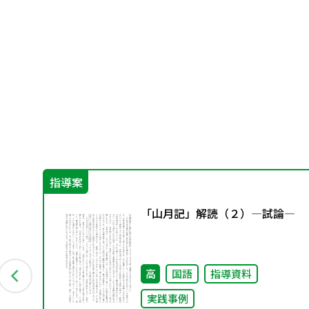
指導案
「山月記」解読（２）―試論―
ブ
高
国語
指導資料
実践事例