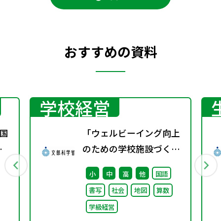
おすすめの資料
学校経営
国
「ウェルビーイング向上
春
のための学校施設づくり
のアイディア集」の公表
小
中
高
他
国語
について
書写
社会
地図
算数
学級経営