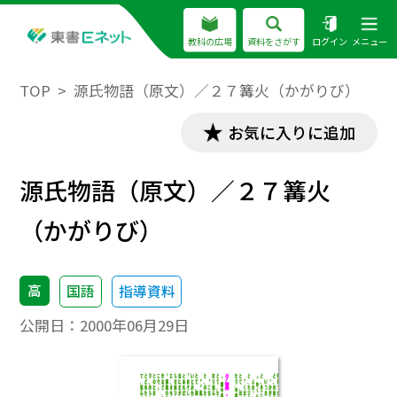
教科の広場
資料をさがす
ログイン
メニュー
TOP
源氏物語（原文）／２７篝火（かがりび）
お気に入りに追加
源氏物語（原文）／２７篝火
（かがりび）
高
国語
指導資料
公開日：
2000年06月29日