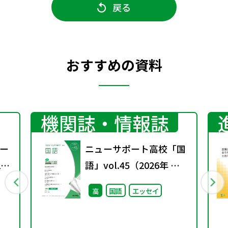
戻る
おすすめの資料
機関誌・情報誌
ー
ニューサポート高校「国
1
語」vol.45（2026年 春
号）
高
国語
エッセイ