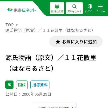
教科の広場
資料をさがす
ログイン
メニュー
TOP
源氏物語（原文）／１１花散里（はなちるさと）
お気に入りに追加
源氏物語（原文）／１１花散里
（はなちるさと）
高
国語
指導資料
公開日：
2000年06月29日