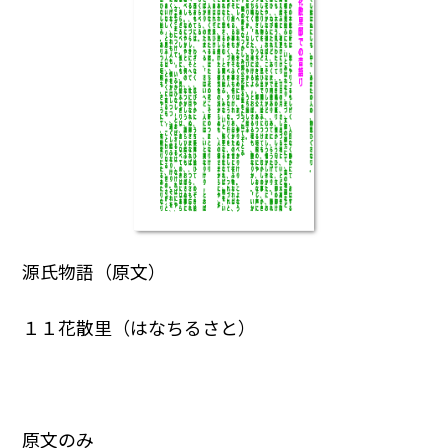
源氏物語（原文）
１１花散里（はなちるさと）
原文のみ