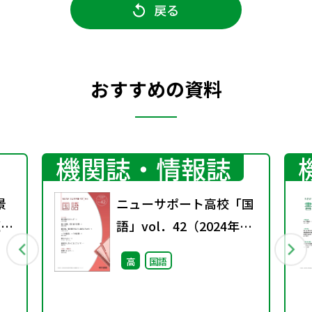
戻る
おすすめの資料
機関誌・情報誌
景
ニューサポート高校「国
題
語」vol．42（2024年秋
号）
高
国語