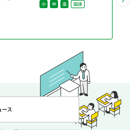
小
中
高
国語
ュース