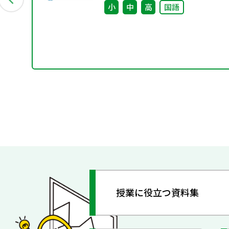
小
中
高
国語
授業に役立つ資料集