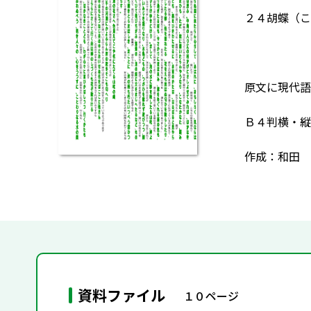
２４胡蝶（こ
原文に現代語
Ｂ４判横・縦
作成：和田 
資料ファイル
１０ページ