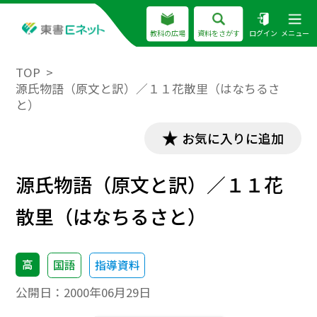
教科の広場
資料をさがす
ログイン
メニュー
TOP
源氏物語（原文と訳）／１１花散里（はなちるさ
と）
お気に入りに追加
源氏物語（原文と訳）／１１花
散里（はなちるさと）
高
国語
指導資料
公開日：
2000年06月29日