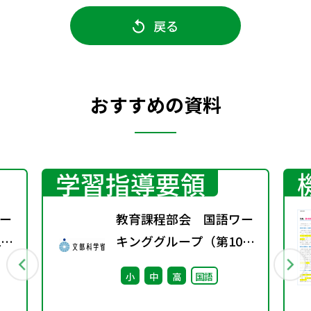
戻る
おすすめの資料
学習指導要領
ー
教育課程部会 国語ワー
1
キンググループ（第10
回） 配付資料
小
中
高
国語