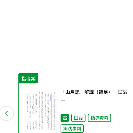
指導案
保
「山月記」解読（補足）―試論
部
―
力あ
方
高
国語
指導資料
他
実践事例