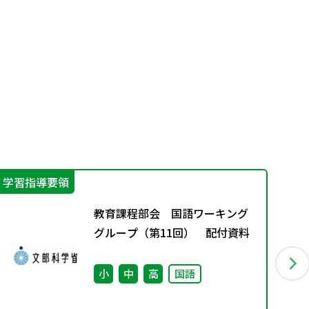
学習指導要領
カ
教育課程部会 国語ワーキング
グループ（第11回） 配付資料
小
中
高
国語