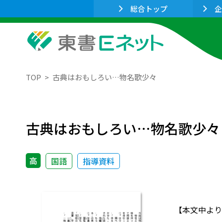
総合トップ
企
TOP
古典はおもしろい…物名歌少々
古典はおもしろい…物名歌少々
高
国語
指導資料
【本文中より