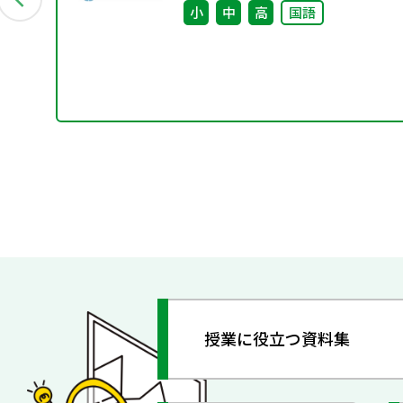
小
中
高
国語
授業に役立つ資料集