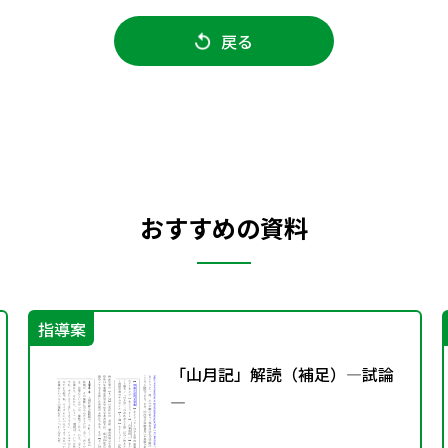
戻る
おすすめの資料
指導案
「山月記」解読（補足）―試論
―