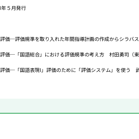
03年５月発行
評価─評価規準を取り入れた年間指導計画の作成からシラバス
評価─「国語総合」における評価規準の考え方 村田勇司（東
評価─「国語表現I」評価のために「評価システム」を使う 