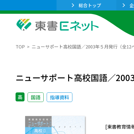
総合トップ
企
TOP
ニューサポート高校国語／2003年５月発行（全12
ニューサポート高校国語／200
高
国語
指導資料
[東書教育情