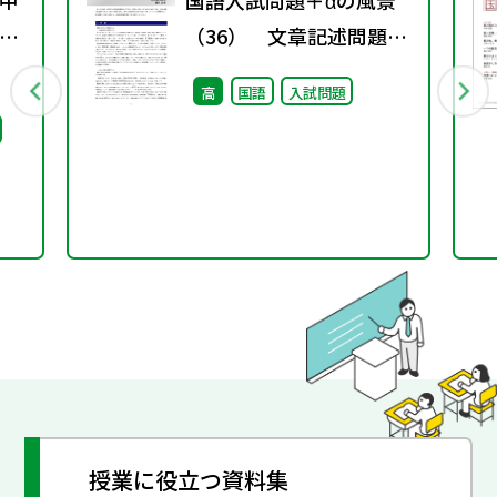
中
国語入試問題＋αの風景
係
（36） 文章記述問題
通
解答の要点❷
高
国語
入試問題
授業に役立つ資料集