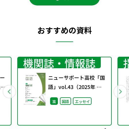
おすすめの資料
機関誌・情報誌
ー
ニューサポート高校「国
1
語」vol.43（2025年 春
号）
高
国語
エッセイ