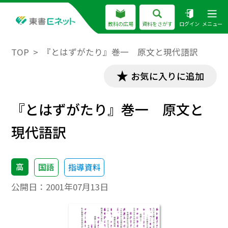
教科の広場
資料をさがす
ログイン
メニュー
TOP
『とはずがたり』巻一 原文と現代語訳
お気に入りに追加
『とはずがたり』巻一 原文と
現代語訳
高
国語
指導資料
公開日：
2001年07月13日