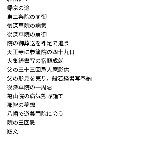
帰京の途
東二条院の崩御
後深草院の病気
後深草院の崩御
院の御葬送を裸足で追う
天王寺に参籠院の四十九日
大集経書写の宿願成就
父の三十三回忌人麿影供
父の形見を売り，般若経書写奉納
後深草院の一周忌
亀山院の病気熊野詣で
那智の夢想
八幡で遊義門院に会う
院の三回忌
跋文