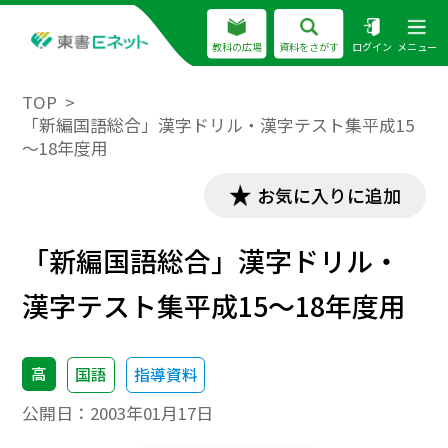
教科の広場
資料をさがす
ログイン
メニュー
TOP
「新編国語総合」漢字ドリル・漢字テスト集平成15
～18年度用
お気に入りに追加
「新編国語総合」漢字ドリル・
漢字テスト集平成15～18年度用
高
国語
指導資料
公開日：
2003年01月17日