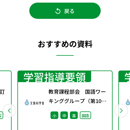
戻る
おすすめの資料
学習指導要領
訂
教育課程部会 国語ワー
キンググループ（第10
回） 配付資料
写
小
中
高
国語